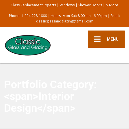
Glass Replacement Experts | Windows | Shower Doors | & More
Phone:
1-224-228-1000
| Hours: Mon-Sat: 8:00 am - 6:00 pm | Email:
classicglassandglazing@gmail.com
MENU
Portfolio Category:
<span>Interior
Design</span>