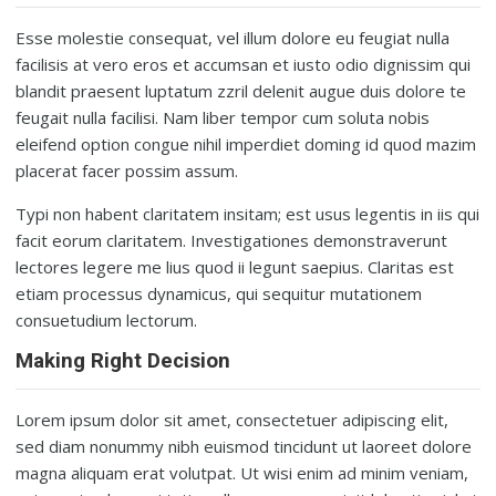
Esse molestie consequat, vel illum dolore eu feugiat nulla
facilisis at vero eros et accumsan et iusto odio dignissim qui
blandit praesent luptatum zzril delenit augue duis dolore te
feugait nulla facilisi. Nam liber tempor cum soluta nobis
eleifend option congue nihil imperdiet doming id quod mazim
placerat facer possim assum.
Typi non habent claritatem insitam; est usus legentis in iis qui
facit eorum claritatem. Investigationes demonstraverunt
lectores legere me lius quod ii legunt saepius. Claritas est
etiam processus dynamicus, qui sequitur mutationem
consuetudium lectorum.
Making Right Decision
Lorem ipsum dolor sit amet, consectetuer adipiscing elit,
sed diam nonummy nibh euismod tincidunt ut laoreet dolore
magna aliquam erat volutpat. Ut wisi enim ad minim veniam,