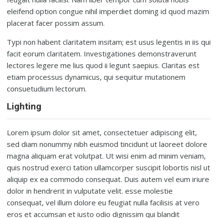
eleifend option congue nihil imperdiet doming id quod mazim
placerat facer possim assum.
Typi non habent claritatem insitam; est usus legentis in iis qui
facit eorum claritatem. Investigationes demonstraverunt
lectores legere me lius quod ii legunt saepius. Claritas est
etiam processus dynamicus, qui sequitur mutationem
consuetudium lectorum.
Lighting
Lorem ipsum dolor sit amet, consectetuer adipiscing elit,
sed diam nonummy nibh euismod tincidunt ut laoreet dolore
magna aliquam erat volutpat. Ut wisi enim ad minim veniam,
quis nostrud exerci tation ullamcorper suscipit lobortis nisl ut
aliquip ex ea commodo consequat. Duis autem vel eum iriure
dolor in hendrerit in vulputate velit. esse molestie
consequat, vel illum dolore eu feugiat nulla facilisis at vero
eros et accumsan et iusto odio dignissim qui blandit