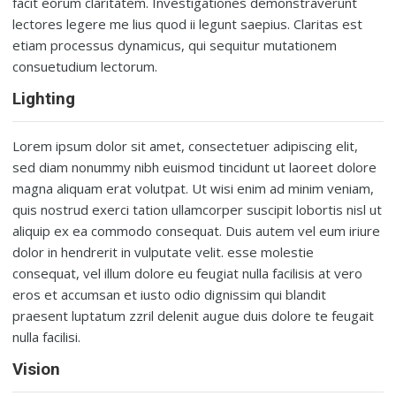
facit eorum claritatem. Investigationes demonstraverunt
lectores legere me lius quod ii legunt saepius. Claritas est
etiam processus dynamicus, qui sequitur mutationem
consuetudium lectorum.
Lighting
Lorem ipsum dolor sit amet, consectetuer adipiscing elit,
sed diam nonummy nibh euismod tincidunt ut laoreet dolore
magna aliquam erat volutpat. Ut wisi enim ad minim veniam,
quis nostrud exerci tation ullamcorper suscipit lobortis nisl ut
aliquip ex ea commodo consequat. Duis autem vel eum iriure
dolor in hendrerit in vulputate velit. esse molestie
consequat, vel illum dolore eu feugiat nulla facilisis at vero
eros et accumsan et iusto odio dignissim qui blandit
praesent luptatum zzril delenit augue duis dolore te feugait
nulla facilisi.
Vision