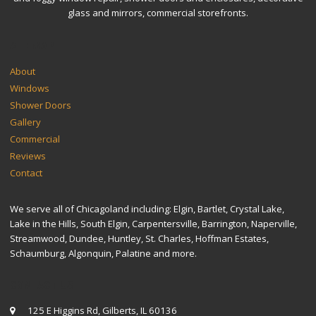
glass and mirrors, commercial storefronts.
SITEMAP
About
Windows
Shower Doors
Gallery
Commercial
Reviews
Contact
We serve all of Chicagoland including: Elgin, Bartlet, Crystal Lake,
Lake in the Hills, South Elgin, Carpentersville, Barrington, Naperville,
Streamwood, Dundee, Huntley, St. Charles, Hoffman Estates,
Schaumburg, Algonquin, Palatine and more.
CONTACT US
125 E Higgins Rd, Gilberts, IL 60136