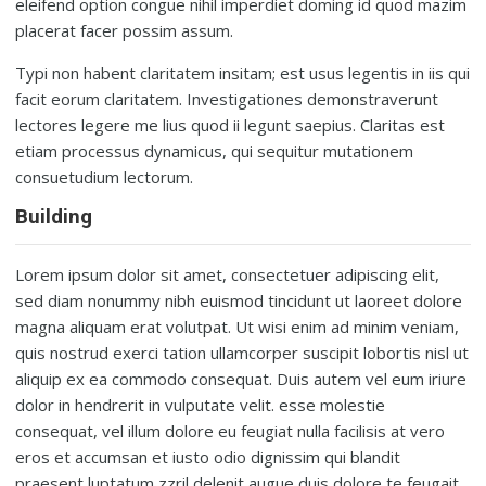
eleifend option congue nihil imperdiet doming id quod mazim
placerat facer possim assum.
Typi non habent claritatem insitam; est usus legentis in iis qui
facit eorum claritatem. Investigationes demonstraverunt
lectores legere me lius quod ii legunt saepius. Claritas est
etiam processus dynamicus, qui sequitur mutationem
consuetudium lectorum.
Building
Lorem ipsum dolor sit amet, consectetuer adipiscing elit,
sed diam nonummy nibh euismod tincidunt ut laoreet dolore
magna aliquam erat volutpat. Ut wisi enim ad minim veniam,
quis nostrud exerci tation ullamcorper suscipit lobortis nisl ut
aliquip ex ea commodo consequat. Duis autem vel eum iriure
dolor in hendrerit in vulputate velit. esse molestie
consequat, vel illum dolore eu feugiat nulla facilisis at vero
eros et accumsan et iusto odio dignissim qui blandit
praesent luptatum zzril delenit augue duis dolore te feugait