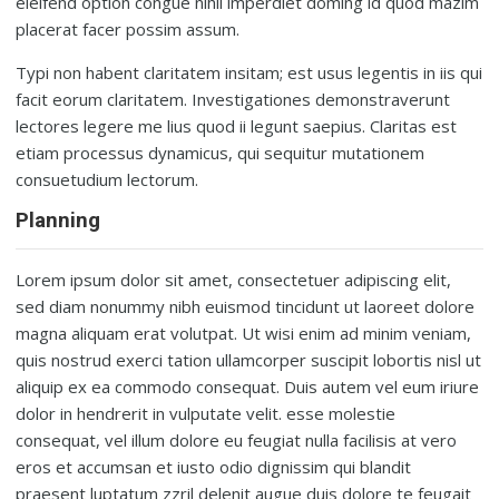
eleifend option congue nihil imperdiet doming id quod mazim
placerat facer possim assum.
Typi non habent claritatem insitam; est usus legentis in iis qui
facit eorum claritatem. Investigationes demonstraverunt
lectores legere me lius quod ii legunt saepius. Claritas est
etiam processus dynamicus, qui sequitur mutationem
consuetudium lectorum.
Planning
Lorem ipsum dolor sit amet, consectetuer adipiscing elit,
sed diam nonummy nibh euismod tincidunt ut laoreet dolore
magna aliquam erat volutpat. Ut wisi enim ad minim veniam,
quis nostrud exerci tation ullamcorper suscipit lobortis nisl ut
aliquip ex ea commodo consequat. Duis autem vel eum iriure
dolor in hendrerit in vulputate velit. esse molestie
consequat, vel illum dolore eu feugiat nulla facilisis at vero
eros et accumsan et iusto odio dignissim qui blandit
praesent luptatum zzril delenit augue duis dolore te feugait