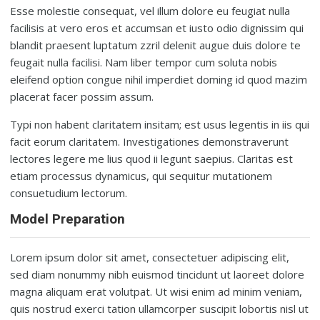
Esse molestie consequat, vel illum dolore eu feugiat nulla
facilisis at vero eros et accumsan et iusto odio dignissim qui
blandit praesent luptatum zzril delenit augue duis dolore te
feugait nulla facilisi. Nam liber tempor cum soluta nobis
eleifend option congue nihil imperdiet doming id quod mazim
placerat facer possim assum.
Typi non habent claritatem insitam; est usus legentis in iis qui
facit eorum claritatem. Investigationes demonstraverunt
lectores legere me lius quod ii legunt saepius. Claritas est
etiam processus dynamicus, qui sequitur mutationem
consuetudium lectorum.
Model Preparation
Lorem ipsum dolor sit amet, consectetuer adipiscing elit,
sed diam nonummy nibh euismod tincidunt ut laoreet dolore
magna aliquam erat volutpat. Ut wisi enim ad minim veniam,
quis nostrud exerci tation ullamcorper suscipit lobortis nisl ut