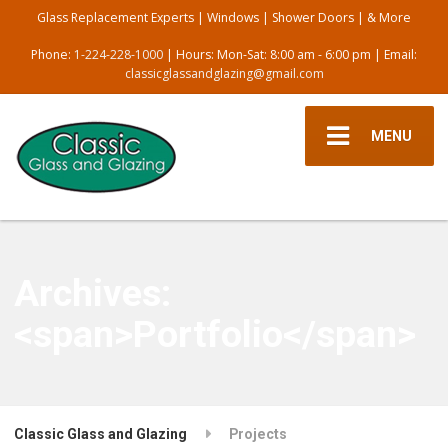
Glass Replacement Experts | Windows | Shower Doors | & More
Phone:
1-224-228-1000
| Hours: Mon-Sat: 8:00 am - 6:00 pm | Email:
classicglassandglazing@gmail.com
MENU
Archives:
<span>Portfolio</span>
Classic Glass and Glazing
Projects